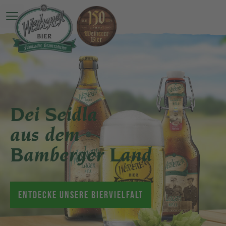
Hauptmenü öffnen
Dei Seidla
aus dem
Bamberger Land
ENTDECKE UNSERE BIERVIELFALT