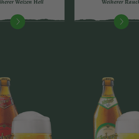
herer Weizen Hell
Weiherer Rauc