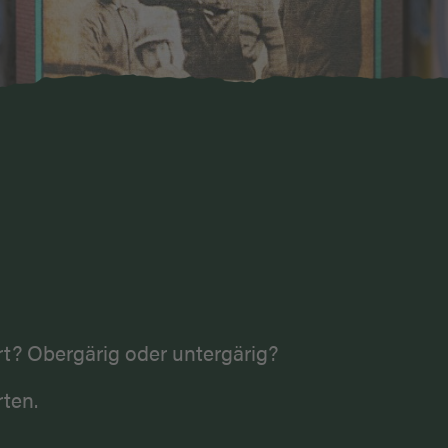
ert? Obergärig oder untergärig?
rten.