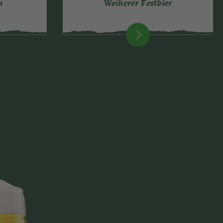
h
Weiherer Festbier