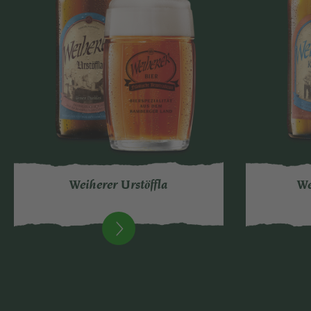
Weiherer Urstöffla
We