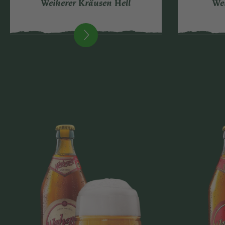
Weiherer Kräusen Hell
Wei