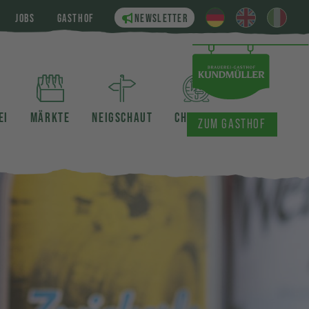
JOBS
GASTHOF
NEWSLETTER
EI
MÄRKTE
NEIGSCHAUT
CHRONIK
ZUM GASTHOF