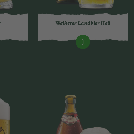
r
Weiherer Landbier Hell