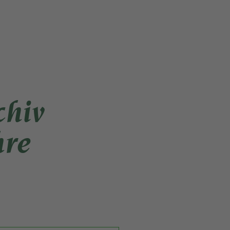
chiv
hre