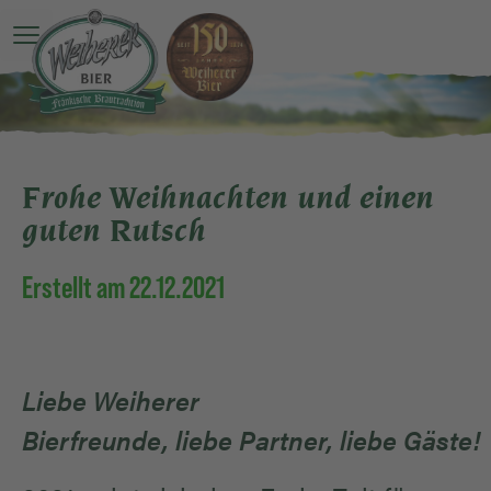
Hauptmenü öffnen
Frohe Weihnachten und einen
guten Rutsch
Erstellt am 22.12.2021
Li
e
be
W
eiherer
Bierfreunde,
l
i
e
be
P
artner,
l
i
e
be
G
äste!