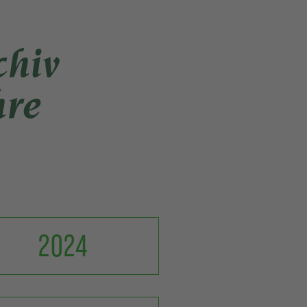
chiv
hre
2024