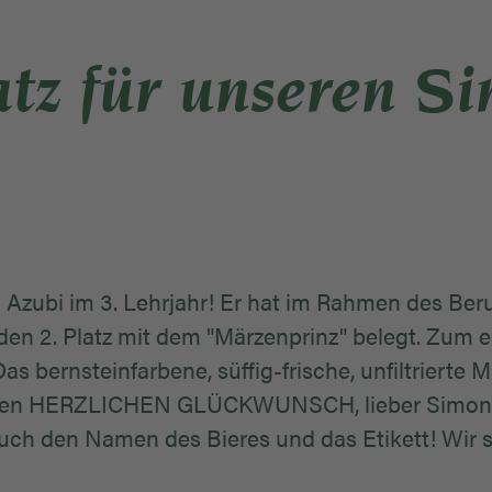
atz für unseren S
n Azubi im 3. Lehrjahr! Er hat im Rahmen des Be
n 2. Platz mit dem "Märzenprinz" belegt. Zum e
Das bernsteinfarbene, süffig-frische, unfiltriert
gen HERZLICHEN GLÜCKWUNSCH, lieber Simon - d
uch den Namen des Bieres und das Etikett! Wir