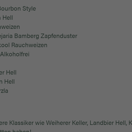
Bourbon Style
 Hell
nweizen
vejaria Bamberg Zapfenduster
skool Rauchweizen
Alkoholfrei
er Hell
n Hell
zla
re Klassiker wie Weiherer Keller, Landbier Hell, 
tten haben!